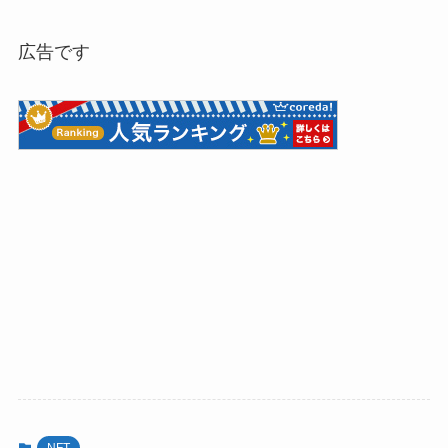
広告です
NFT